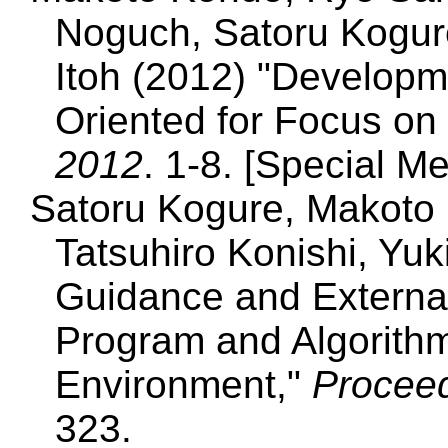
Noguch, Satoru Kogure
Itoh (2012) "Developm
Oriented for Focus on
2012
. 1-8. [Special M
Satoru Kogure, Makoto
Tatsuhiro Konishi, Yuk
Guidance and External
Program and Algorith
Environment,"
Procee
323.