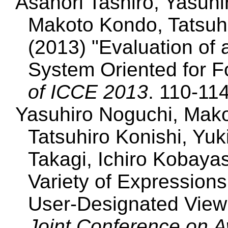
Asanori Tashiro, Yasuhi
Makoto Kondo, Tatsuhir
(2013) "Evaluation of
System Oriented for 
of ICCE 2013
. 110-114
Yasuhiro Noguchi, Mako
Tatsuhiro Konishi, Yuki
Takagi, Ichiro Kobaya
Variety of Expressions
User-Designated View
Joint Conference on 