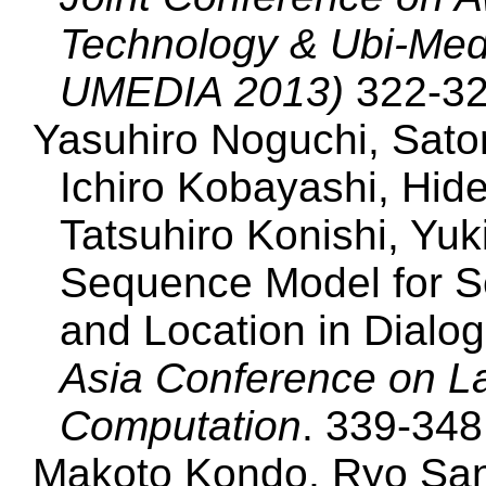
Technology & Ubi-Med
UMEDIA 2013)
322-32
Yasuhiro Noguchi, Sato
Ichiro Kobayashi, Hide
Tatsuhiro Konishi, Yuk
Sequence Model for S
and Location in Dialo
Asia Conference on La
Computation
. 339-348
Makoto Kondo, Ryo Sano