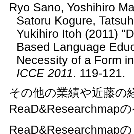
Ryo Sano, Yoshihiro M
Satoru Kogure, Tatsuh
Yukihiro Itoh (2011) "
Based Language Educa
Necessity of a Form i
ICCE 2011
. 119-121.
その他の業績や近藤の
ReaD&Researchm
ReaD&Researchmap